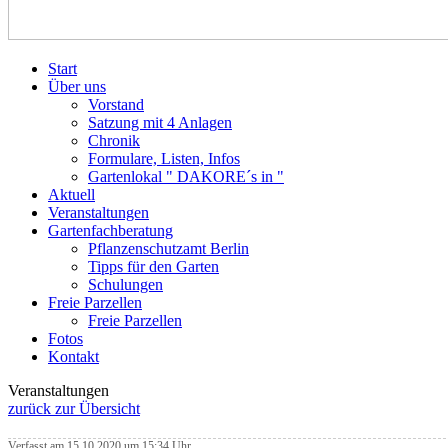
Start
Über uns
Vorstand
Satzung mit 4 Anlagen
Chronik
Formulare, Listen, Infos
Gartenlokal " DAKORE´s in "
Aktuell
Veranstaltungen
Gartenfachberatung
Pflanzenschutzamt Berlin
Tipps für den Garten
Schulungen
Freie Parzellen
Freie Parzellen
Fotos
Kontakt
Veranstaltungen
zurück zur Übersicht
Verfasst am 15.10.2020 um 15:34 Uhr