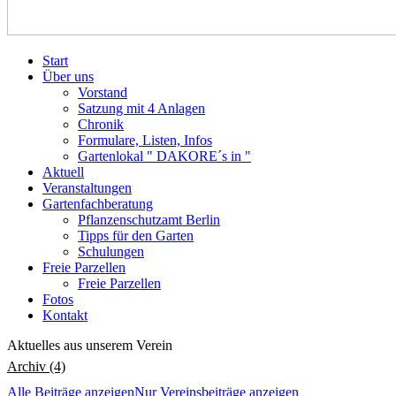
Start
Über uns
Vorstand
Satzung mit 4 Anlagen
Chronik
Formulare, Listen, Infos
Gartenlokal " DAKORE´s in "
Aktuell
Veranstaltungen
Gartenfachberatung
Pflanzenschutzamt Berlin
Tipps für den Garten
Schulungen
Freie Parzellen
Freie Parzellen
Fotos
Kontakt
Aktuelles aus unserem Verein
Archiv (4)
Alle Beiträge anzeigen
Nur Vereinsbeiträge anzeigen