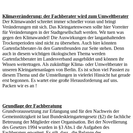
Klimaveränderung: der Fachberater wird zum Umweltberater
Der Klimawandel schreitet immer schneller voran und bringt
Veränderungen mit sich. Das Kleingartenwesen sollte hier Vorreiter
für Veränderungen in der Stadtgesellschaft werden. Wir tuen was
gegen den Klimawandel! Die Auswirkungen der langanhaltenden
Trockenperioden sind nicht zu übersehen. Auch hier könnten
Gartenfachberater-/in den Gartenfreunden zur Seite stehen. Denn
auch in diesem wichtigen ökologischen Thema werden
Gartenfachberater im Landesverband ausgebildet und können ihr
Wissen weitertragen. Als zukünftige Klima- oder Umweltberater in
unseren Kleingartenanlagen von Berlin. Es ist schon viel Passiert zu
diesem Thema und die Umstellungen in vielerlei Hinsicht hat gerade
erst begonnen. Es wartet eine große Herausforderung auf uns.
Packen wir es an !
Grundlage der Fachberatung
Grundvoraussetzung zur Erlangung und für den Nachweis der
Gemeinnützigkeit ist laut Bundeskleingartengesetz (§2) die fachliche
Betreuung der Mitglieder einer Organisation. Bei der Novellierung
des Gesetzes 1994 wurden in §3 Abs.1 die Aufgaben des
Fachberaters erweitert. Es gilt, dass „die Belange des