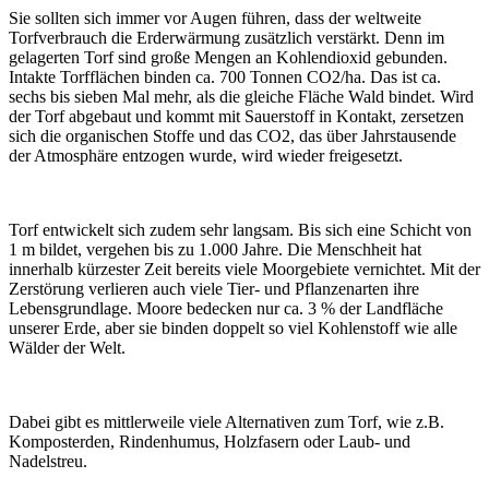
Sie sollten sich immer vor Augen führen, dass der weltweite
Torfverbrauch die Erderwärmung zusätzlich verstärkt. Denn im
gelagerten Torf sind große Mengen an Kohlendioxid gebunden.
Intakte Torfflächen binden ca. 700 Tonnen CO2/ha. Das ist ca.
sechs bis sieben Mal mehr, als die gleiche Fläche Wald bindet. Wird
der Torf abgebaut und kommt mit Sauerstoff in Kontakt, zersetzen
sich die organischen Stoffe und das CO2, das über Jahrstausende
der Atmosphäre entzogen wurde, wird wieder freigesetzt.
Torf entwickelt sich zudem sehr langsam. Bis sich eine Schicht von
1 m bildet, vergehen bis zu 1.000 Jahre. Die Menschheit hat
innerhalb kürzester Zeit bereits viele Moorgebiete vernichtet. Mit der
Zerstörung verlieren auch viele Tier- und Pflanzenarten ihre
Lebensgrundlage. Moore bedecken nur ca. 3 % der Landfläche
unserer Erde, aber sie binden doppelt so viel Kohlenstoff wie alle
Wälder der Welt.
Dabei gibt es mittlerweile viele Alternativen zum Torf, wie z.B.
Komposterden, Rindenhumus, Holzfasern oder Laub- und
Nadelstreu.