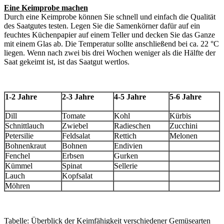
Eine Keimprobe machen
Durch eine Keimprobe können Sie schnell und einfach die Qualität
des Saatgutes testen. Legen Sie die Samenkörner dafür auf ein
feuchtes Küchenpapier auf einem Teller und decken Sie das Ganze
mit einem Glas ab. Die Temperatur sollte anschließend bei ca. 22 °C
liegen. Wenn nach zwei bis drei Wochen weniger als die Hälfte der
Saat gekeimt ist, ist das Saatgut wertlos.
1-2 Jahre
2-3 Jahre
4-5 Jahre
5-6 Jahre
Dill
Tomate
Kohl
Kürbis
Schnittlauch
Zwiebel
Radieschen
Zucchini
Petersilie
Feldsalat
Rettich
Melonen
Bohnenkraut
Bohnen
Endivien
Fenchel
Erbsen
Gurken
Kümmel
Spinat
Sellerie
Lauch
Kopfsalat
Möhren
Tabelle: Überblick der Keimfähigkeit verschiedener Gemüsearten