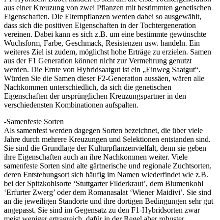
aus einer Kreuzung von zwei Pflanzen mit bestimmten genetischen
Eigenschaften. Die Elternpflanzen werden dabei so ausgewählt,
dass sich die positiven Eigenschaften in der Tochtergeneration
vereinen. Dabei kann es sich z.B. um eine bestimmte gewünschte
Wuchsform, Farbe, Geschmack, Resistenzen usw. handeln. Ein
weiteres Ziel ist zudem, möglichst hohe Erträge zu erzielen. Samen
aus der F1 Generation können nicht zur Vermehrung genutzt
werden. Die Ernte von Hybridsaatgut ist ein „Einweg Saatgut“.
Würden Sie die Samen dieser F2-Generation aussäen, wären alle
Nachkommen unterschiedlich, da sich die genetischen
Eigenschaften der ursprünglichen Kreuzungspartner in den
verschiedensten Kombinationen aufspalten.
-Samenfeste Sorten
Als samenfest werden dagegen Sorten bezeichnet, die über viele
Jahre durch mehrere Kreuzungen und Selektionen entstanden sind.
Sie sind die Grundlage der Kulturpflanzenvielfalt, denn sie geben
ihre Eigenschaften auch an ihre Nachkommen weiter. Viele
samenfeste Sorten sind alte gärtnerische und regionale Zuchtsorten,
deren Entstehungsort sich häufig im Namen wiederfindet wie z.B.
bei der Spitzkohlsorte ‘Stuttgarter Filderkraut’, dem Blumenkohl
‘Erfurter Zwerg’ oder dem Romanasalat ‘Wiener Maidivi’. Sie sind
an die jeweiligen Standorte und ihre dortigen Bedingungen sehr gut
angepasst. Sie sind im Gegensatz zu den F1-Hybridsorten zwar
meist weniger ertragreich, dafür in der Regel aber robuster.